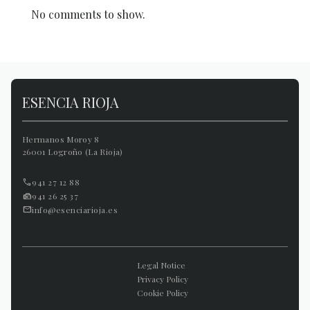
No comments to show.
ESENCIA RIOJA
Hermanos Moroy 8
26001 Logroño (La Rioja)
941 27 12 88
941 26 25 37
info@esenciarioja.es
Legal Notice
Privacy Policy
Cookie Policy