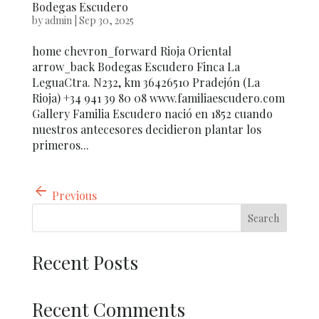
Bodegas Escudero
by
admin
|
Sep 30, 2025
home chevron_forward Rioja Oriental
arrow_back Bodegas Escudero Finca La
LeguaCtra. N232, km 36426510 Pradejón (La
Rioja) +34 941 39 80 08 www.familiaescudero.com
Gallery Familia Escudero nació en 1852 cuando
nuestros antecesores decidieron plantar los
primeros...
arrow_back
Previous
Search
Recent Posts
Recent Comments