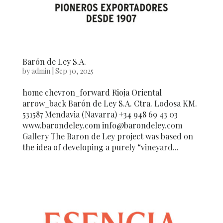
Barón de Ley S.A.
by
admin
|
Sep 30, 2025
home chevron_forward Rioja Oriental
arrow_back Barón de Ley S.A. Ctra. Lodosa KM.
531587 Mendavia (Navarra) +34 948 69 43 03
www.barondeley.com info@barondeley.com
Gallery The Baron de Ley project was based on
the idea of developing a purely “vineyard...