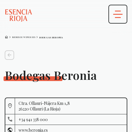
HOME
CHEVRON_FORWARD
CHEVRON_FORWARD
MEMBER WINERIES
BODEGAS BERONIA
arrow_back
Bodegas Beronia
Ctra. Ollauri-Nájera Km 1,8
26220 Ollauri (La Rioja)
+34 941 338 000
www.beronia.es