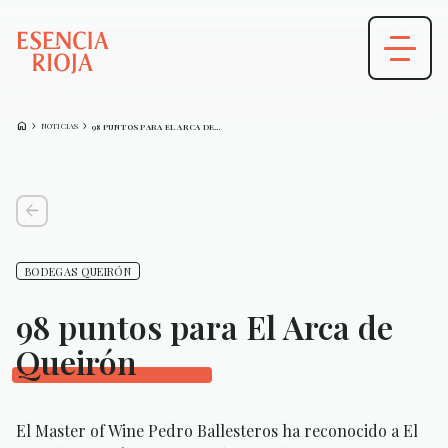
HOME
CHEVRON_FORWARD
CHEVRON_FORWARD
NOTICIAS
98 PUNTOS PARA EL ARCA DE…
arrow_back
BODEGAS QUEIRÓN
98 puntos para El Arca de
Queirón
El Master of Wine Pedro Ballesteros ha reconocido a El