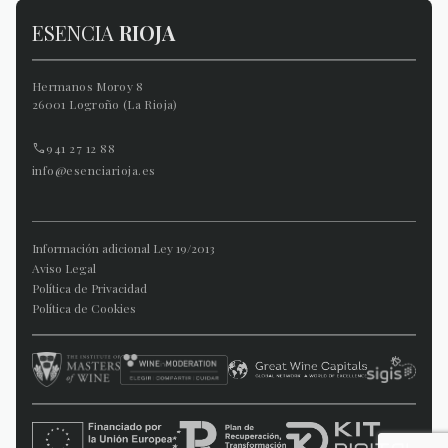
ESENCIA
RIOJA
Hermanos Moroy 8
26001 Logroño (La Rioja)
941 27 12 88
info@esenciarioja.es
Información adicional Ley 19/2013
Aviso Legal
Política de Privacidad
Política de Cookies