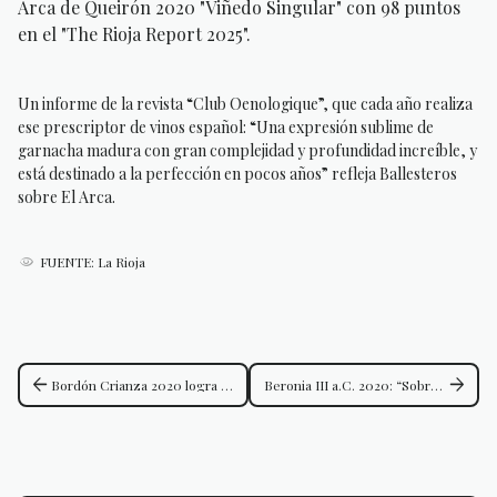
Arca de Queirón 2020 "Viñedo Singular" con 98 puntos
en el "The Rioja Report 2025".
Un informe de la revista “Club Oenologique”, que cada año realiza
ese prescriptor de vinos español: “Una expresión sublime de
garnacha madura con gran complejidad y profundidad increíble, y
está destinado a la perfección en pocos años” refleja Ballesteros
sobre El Arca.
FUENTE: La Rioja
arrow_back
arrow_forward
Bordón Crianza 2020 logra 92 puntos en los Decanter World Wine Awards y consolida su prestigio internacional
Beronia III a.C. 2020: “Sobresaliente” en Wine Enthusiast