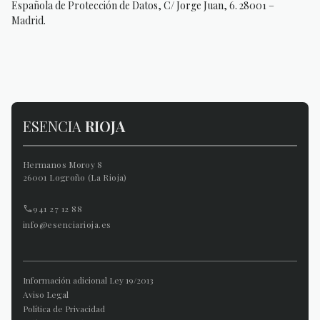
Española de Protección de Datos, C/ Jorge Juan, 6. 28001 –
Madrid.
ESENCIA
RIOJA
Hermanos Moroy 8
26001 Logroño (La Rioja)
941 27 12 88
info@esenciarioja.es
Información adicional Ley 19/2013
Aviso Legal
Política de Privacidad