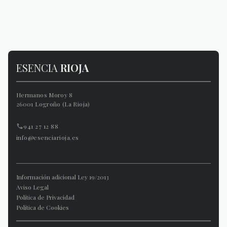
ESENCIA
RIOJA
Hermanos Moroy 8
26001 Logroño (La Rioja)
941 27 12 88
info@esenciarioja.es
Información adicional Ley 19/2013
Aviso Legal
Política de Privacidad
Política de Cookies