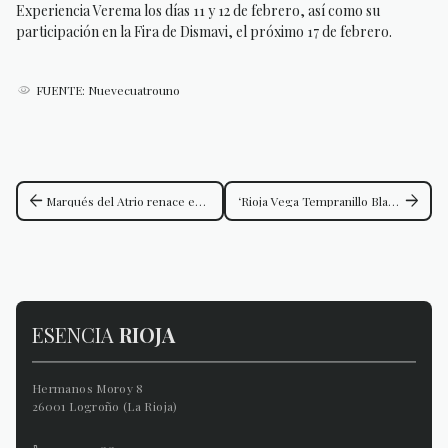
Experiencia Verema los días 11 y 12 de febrero, así como su
participación en la Fira de Dismavi, el próximo 17 de febrero.
FUENTE: Nuevecuatrouno
arrow_back
arrow_forward
Marqués del Atrio renace en 2025: uva graciano como protagonista y cambio de imagen para dar la bienvenida a un Rioja insólito
‘Rioja Vega Tempranillo Blanco Reserva 2021’ reconocido como el mejor vino blanco premium
ESENCIA
RIOJA
Hermanos Moroy 8
26001 Logroño (La Rioja)