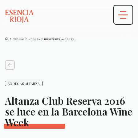
HOME
CHEVRON_FORWARD
CHEVRON_FORWARD
NOTICIAS
ALTANZA CLUB RESERVA 2016 SE LUCE…
arrow_back
BODEGAS ALTANZA
Altanza Club Reserva 2016
se luce en la Barcelona Wine
Week