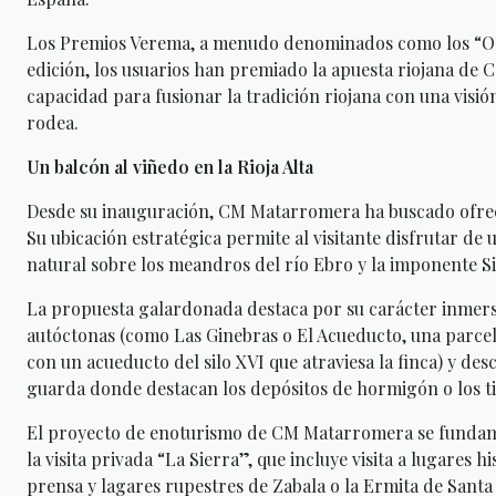
Los Premios Verema, a menudo denominados como los “Oscar
edición, los usuarios han premiado la apuesta riojana de
capacidad para fusionar la tradición riojana con una visi
rodea.
Un balcón al viñedo en la Rioja Alta
Desde su inauguración, CM Matarromera ha buscado ofrecer
Su ubicación estratégica permite al visitante disfrutar de
natural sobre los meandros del río Ebro y la imponente S
La propuesta galardonada destaca por su carácter inmersi
autóctonas (como Las Ginebras o El Acueducto, una parcela
con un acueducto del silo XVI que atraviesa la finca) y d
guarda donde destacan los depósitos de hormigón o los t
El proyecto de enoturismo de CM Matarromera se fundamen
la visita privada “La Sierra”, que incluye visita a lugares
prensa y lagares rupestres de Zabala o la Ermita de Santa M