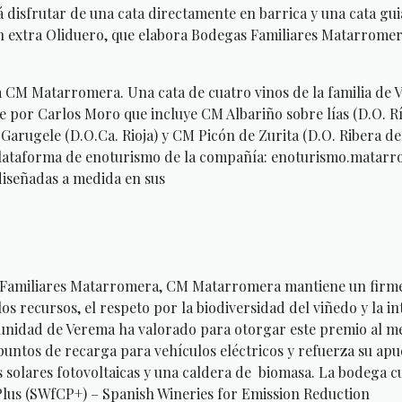
rá disfrutar de una cata directamente en barrica y una cata gui
rgen extra Oliduero, que elabora Bodegas Familiares Matarrome
ia CM Matarromera. Una cata de cuatro vinos de la familia de 
 por Carlos Moro que incluye CM Albariño sobre lías (D.O. Rí
arugele (D.O.Ca. Rioja) y CM Picón de Zurita (D.O. Ribera de
a plataforma de enoturismo de la compañía: enoturismo.matarr
 diseñadas a medida en sus
as Familiares Matarromera, CM Matarromera mantiene un firm
os recursos, el respeto por la biodiversidad del viñedo y la i
munidad de Verema ha valorado para otorgar este premio al m
untos de recarga para vehículos eléctricos y refuerza su apu
 solares fotovoltaicas y una caldera de biomasa. La bodega c
 Plus (SWfCP+) – Spanish Wineries for Emission Reduction