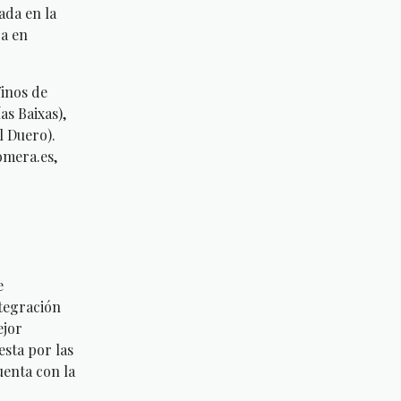
ada en la
ra en
Vinos de
as Baixas),
l Duero).
omera.es,
e
ntegración
ejor
esta por las
uenta con la