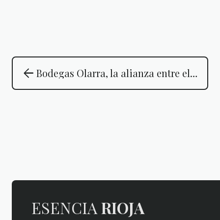
arrow_back
Bodegas Olarra, la alianza entre el equilibrio y el tiempo
ESENCIA
RIOJA