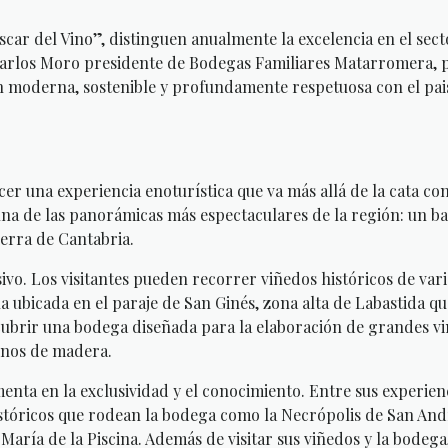
 del Vino”, distinguen anualmente la excelencia en el secto
 Carlos Moro presidente de Bodegas Familiares Matarromera, 
ón moderna, sostenible y profundamente respetuosa con el pais
 una experiencia enoturística que va más allá de la cata co
 una de las panorámicas más espectaculares de la región: un b
ierra de Cantabria.
vo. Los visitantes pueden recorrer viñedos históricos de var
 ubicada en el paraje de San Ginés, zona alta de Labastida q
escubrir una bodega diseñada para la elaboración de grandes v
inos de madera.
ta en la exclusividad y el conocimiento. Entre sus experien
 históricos que rodean la bodega como la Necrópolis de San And
aría de la Piscina. Además de visitar sus viñedos y la bodega,