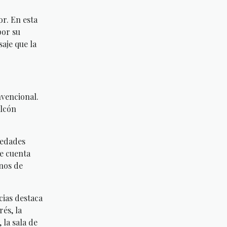
r. En esta
por su
aje que la
nvencional.
alcón
iedades
ue cuenta
inos de
cias destaca
rés, la
 la sala de