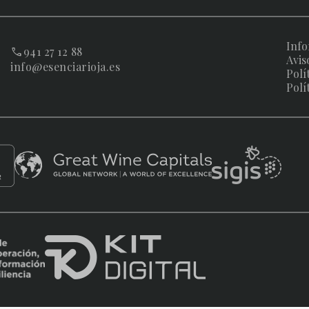
Info
941 27 12 88
Avis
info@esenciarioja.es
Polí
Polí