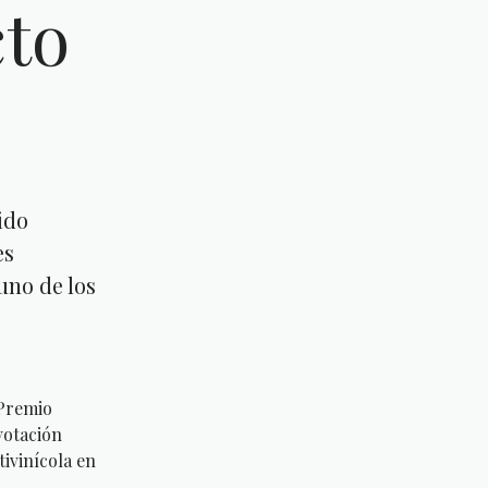
cto
ido
es
uno de los
 Premio
votación
tivinícola en