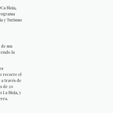
Ca Rioja,
programa
ia y Turismo
 de sus
yendo la
es
ro recorre el
 a través de
s de 20
 La Rioja, y
erra.