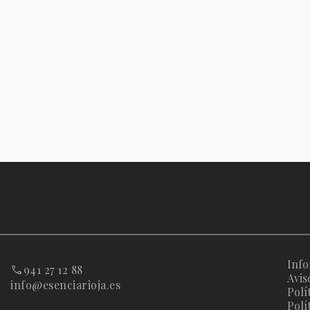
Info
941 27 12 88
Avis
info@esenciarioja.es
Polí
Polí