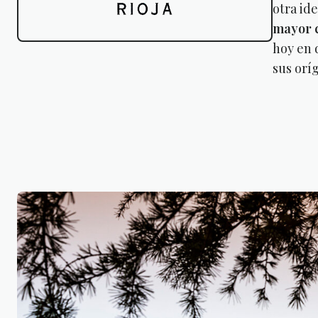
otra id
mayor c
hoy en 
sus orí