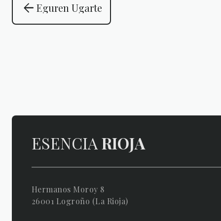
arrow_back
Eguren Ugarte
ESENCIA
RIOJA
Hermanos Moroy 8
26001 Logroño (La Rioja)