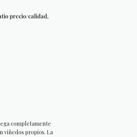
atio precio/calidad
,
bodega completamente
on viñedos propios. La