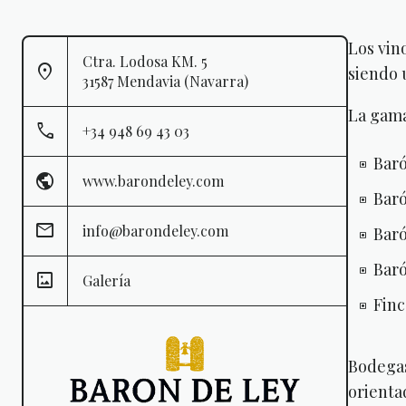
Los vin
Ctra. Lodosa KM. 5
siendo 
31587 Mendavia (Navarra)
La gama
+34 948 69 43 03
Baró
www.barondeley.com
Baró
info@barondeley.com
Baró
Baró
Galería
Finc
Bodegas
orienta