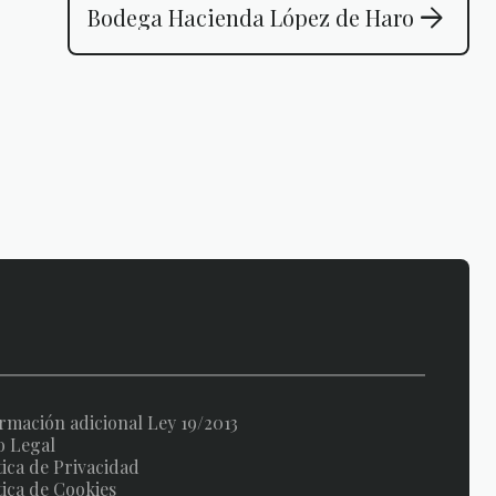
arrow_forward
Bodega Hacienda López de Haro
rmación adicional Ley 19/2013
o Legal
tica de Privacidad
tica de Cookies