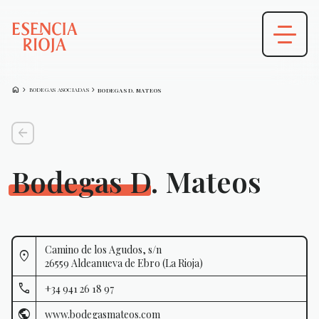
HOME
CHEVRON_FORWARD
CHEVRON_FORWARD
BODEGAS ASOCIADAS
BODEGAS D. MATEOS
arrow_back
Bodegas D. Mateos
Camino de los Agudos, s/n
26559 Aldeanueva de Ebro (La Rioja)
+34 941 26 18 97
www.bodegasmateos.com