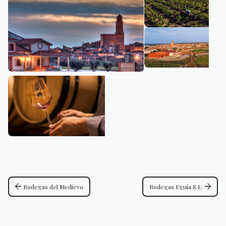
arrow_back
arrow_forward
Bodegas del Medievo
Bodegas Eguía S.L.