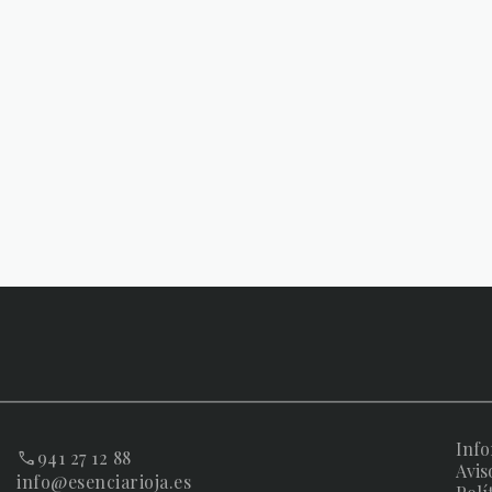
Info
941 27 12 88
Avis
info@esenciarioja.es