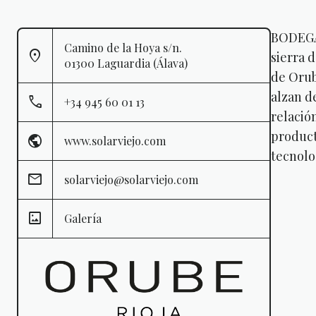
BODEGAS
Camino de la Hoya s/n.
sierra 
01300 Laguardia (Álava)
de Orub
alzan d
+34 945 60 01 13
relación
product
www.solarviejo.com
tecnolo
solarviejo@solarviejo.com
Galería