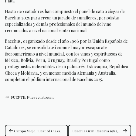
Plata.
Hasta 100 catadores han compuesto el panel de cata a ciegas de
Bacchus 2025 para crear un jurado de sumilleres, periodistas
especializados y demás profesionales del mundo del vino
reconocidos a nivel nacional e internacional.
Bacchus, organizado desde el año 1996 por la Unión Española de
Catadores, se consolida así como el mayor escaparate
iberoamericano a nivel mundial, con los vinos y espirituosos de
México, Bolivia, Perú, Uruguay, Brasil y Portugal como
protagonistas indiscutibles de su palmarés. Eslovaquia, República
Checa y Moldavia, y en menor medida Alemania y Australia,
completan el pódium internacional de Bacchus 2025.
FUENTE: Nuevecuatrouno
arrow_back
arrow_forward
Campo Viejo, ‘Best of Class’ en Los Angeles International Wine Competition
Beronia Gran Reserva 1982, elegido mejor vino tinto en el Concurso Internacional Bacchus 2025