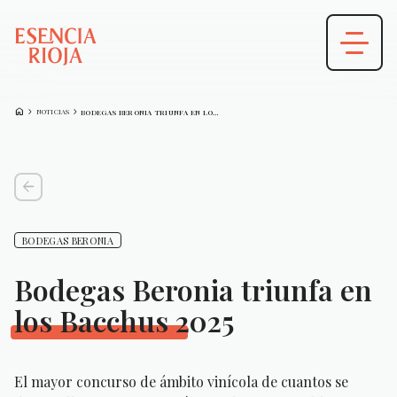
HOME
CHEVRON_FORWARD
CHEVRON_FORWARD
NOTICIAS
BODEGAS BERONIA TRIUNFA EN LOS BACCHUS…
arrow_back
BODEGAS BERONIA
Bodegas Beronia triunfa en
los Bacchus 2025
El mayor concurso de ámbito vinícola de cuantos se