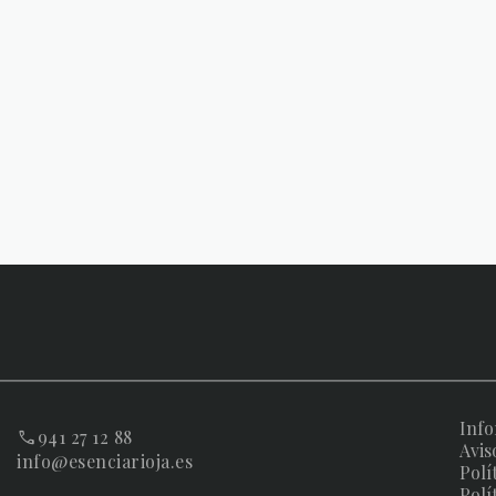
Info
941 27 12 88
Avis
info@esenciarioja.es
Polí
Polí