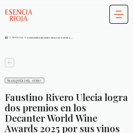
HOME
CHEVRON_FORWARD
CHEVRON_FORWARD
NOTICIAS
FAUSTINO RIVERO ULECIA LOGRA DOS PREMIOS…
arrow_back
MARQUÉS DEL ATRIO
Faustino Rivero Ulecia logra
dos premios en los
Decanter World Wine
Awards 2025 por sus vinos