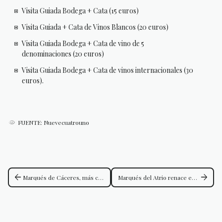
Visita Guiada Bodega + Cata (15 euros)
Visita Guiada + Cata de Vinos Blancos (20 euros)
Visita Guiada Bodega + Cata de vino de 5
denominaciones (20 euros)
Visita Guiada Bodega + Cata de vinos internacionales (30
euros).
FUENTE: Nuevecuatrouno
arrow_back
arrow_forward
Marqués de Cáceres, más cerca de sus enoturistas con su nueva página web
Marqués del Atrio renace en 2025: uva graciano como protagonista y cambio de imagen para dar la bienvenida a un Rioja insólito