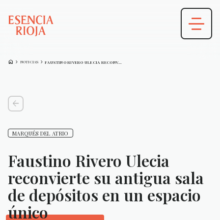
HOME
CHEVRON_FORWARD
CHEVRON_FORWARD
NOTICIAS
FAUSTINO RIVERO ULECIA RECONVIERTE SU ANTIGUA…
arrow_back
MARQUÉS DEL ATRIO
Faustino Rivero Ulecia
reconvierte su antigua sala
de depósitos en un espacio
único