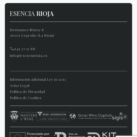
ESENCIA
RIOJA
Hermanos Moroy 8
26001 Logroño (La Rioja)
941 27 12 88
info@esenciarioja.es
Información adicional Ley 19/2013
Aviso Legal
Política de Privacidad
Política de Cookies