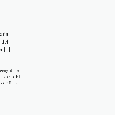
paña,
 del
a […]
recogido en
a 20219. El
 de Rioja.