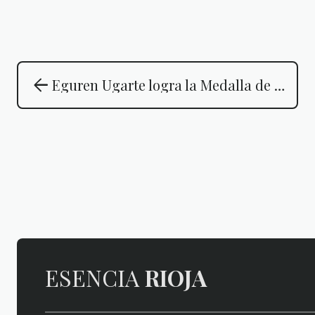
arrow_back
Eguren Ugarte logra la Medalla de Oro en el Concours Mondial de Bruxelles con su rosado, único Rioja galardonado en esta categoría
ESENCIA
RIOJA