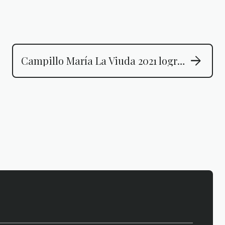
arrow_forward
Campillo María La Viuda 2021 logra un Gran Bacchus de Oro