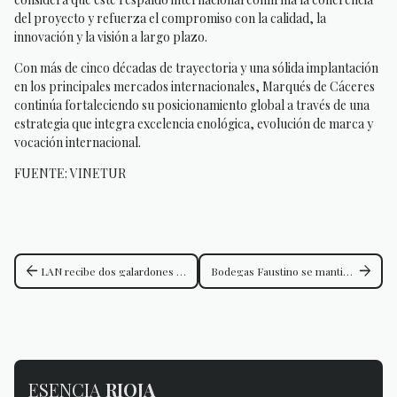
del proyecto y refuerza el compromiso con la calidad, la
innovación y la visión a largo plazo.
Con más de cinco décadas de trayectoria y una sólida implantación
en los principales mercados internacionales, Marqués de Cáceres
continúa fortaleciendo su posicionamiento global a través de una
estrategia que integra excelencia enológica, evolución de marca y
vocación internacional.
FUENTE: VINETUR
arrow_back
arrow_forward
LAN recibe dos galardones en los Transform Awards Europe por su nueva identidad de marca
Bodegas Faustino se mantiene entre las 50 marcas de vino más admiradas del mundo
ESENCIA
RIOJA