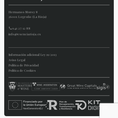
Hermanos Moroy 8
26001 Logroño (La Rioja)
941 27 12 88
info@esenciarioja.es
Información adicional Ley 19/2013
Aviso Legal
Política de Privacidad
Política de Cookies