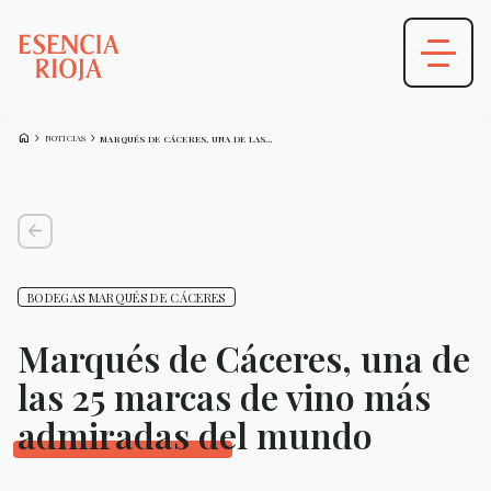
HOME
CHEVRON_FORWARD
CHEVRON_FORWARD
NOTICIAS
MARQUÉS DE CÁCERES, UNA DE LAS…
arrow_back
BODEGAS MARQUÉS DE CÁCERES
Marqués de Cáceres, una de
las 25 marcas de vino más
admiradas del mundo