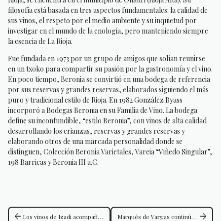
filosofía está basada en tres aspectos fundamentales: la calidad de
sus vinos, el respeto por el medio ambiente y su inquietud por
investigar en el mundo de la enología, pero manteniendo siempre
la esencia de La Rioja.
Fue fundada en 1973 por un grupo de amigos que solían reunirse
en un txoko para compartir su pasión por la gastronomía y el vino.
En poco tiempo, Beronia se convirtió en una bodega de referencia
por sus reservas y grandes reservas, elaborados siguiendo el más
puro y tradicional estilo de Rioja. En 1982 González Byass
incorporó a Bodegas Beronia en su Familia de Vino. La bodega
define su inconfundible, “estilo Beronia”, con vinos de alta calidad
desarrollando los crianzas, reservas y grandes reservas y
elaborando otros de una marcada personalidad donde se
distinguen, Colección Beronia Varietales, Vareia “Viñedo Singular”,
198 Barricas y Beronia III a.C.
arrow_back
arrow_forward
Los vinos de Izadi acompañan la Gala Michelin en Dublín
Marqués de Vargas continúa como “First Growth” de Rioja en el informe de Tim Atkin, con Hacienda Pradolagar entre los vinos mejor valorados