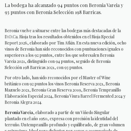
La bodega ha alcanzado 94 puntos con Beronia Vareia y
93 puntos con Beronia Selección 198 Barricas.
Beronia vuelve a situarse entre las bodegas más destacadas de la
D.O.Ca. Rioja tras los resultados obtenidos en el Rioja Special
Report 2026, elaborado por Tim Atkin. En esta nueva edición, ocho
vinos de Beronia han sido reconocidos con puntuaciones iguales o
superiores a los 92 puntos, entre los que sobresalen Beronia
Vareia 2021, distinguido con 94 puntos, seguido de Beronia
Selección 198 Barricas 2021, con 93 puntos.
Por otro lado, han sido reconocidos por el Master of Wine
británico con 92 puntos los vinos Beronia Reserva 2021, Beronia
Mazuelo 2021, Beronia Gran Reserva 2019, Beronia Tempranillo
Elaboración Especial 2024, Beronia Viura Barrel Fermented 2024 y
Beronia Alegra 2024.
Beronia Vareia
, elaborado a partir de un Viñedo Singular
plantado en el año 1950, expresa con precisión la identidad del
terruño. Un tempranillo profundo y equilibrado, de gran volumen
y estructura. Ideal para disfrutar por copas o acompañado de