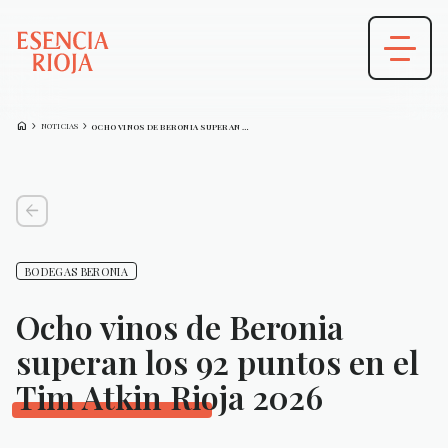
HOME
CHEVRON_FORWARD
CHEVRON_FORWARD
NOTICIAS
OCHO VINOS DE BERONIA SUPERAN LOS…
arrow_back
BODEGAS BERONIA
Ocho vinos de Beronia
superan los 92 puntos en el
Tim Atkin Rioja 2026