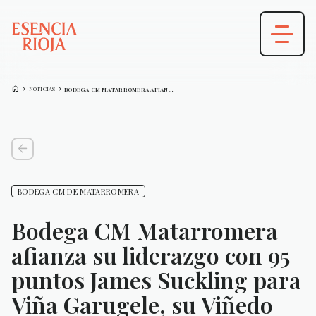
HOME
CHEVRON_FORWARD
CHEVRON_FORWARD
NOTICIAS
BODEGA CM MATARROMERA AFIANZA SU LIDERAZGO…
arrow_back
BODEGA CM DE MATARROMERA
Bodega CM Matarromera
afianza su liderazgo con 95
puntos James Suckling para
Viña Garugele, su Viñedo