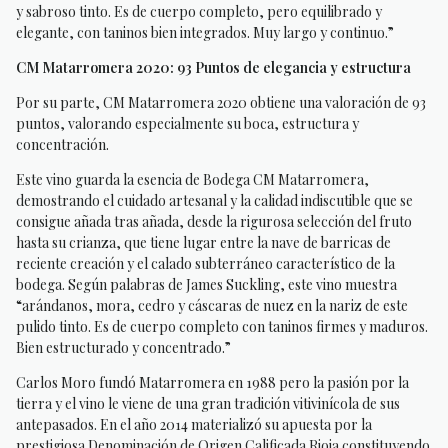
y sabroso tinto. Es de cuerpo completo, pero equilibrado y
elegante, con taninos bien integrados. Muy largo y continuo.”
CM Matarromera 2020: 93 Puntos de elegancia y estructura
Por su parte, CM Matarromera 2020 obtiene una valoración de 93
puntos, valorando especialmente su boca, estructura y
concentración.
Este vino guarda la esencia de Bodega CM Matarromera,
demostrando el cuidado artesanal y la calidad indiscutible que se
consigue añada tras añada, desde la rigurosa selección del fruto
hasta su crianza, que tiene lugar entre la nave de barricas de
reciente creación y el calado subterráneo característico de la
bodega. Según palabras de James Suckling, este vino muestra
“arándanos, mora, cedro y cáscaras de nuez en la nariz de este
pulido tinto. Es de cuerpo completo con taninos firmes y maduros.
Bien estructurado y concentrado.”
Carlos Moro fundó Matarromera en 1988 pero la pasión por la
tierra y el vino le viene de una gran tradición vitivinícola de sus
antepasados. En el año 2014 materializó su apuesta por la
prestigiosa Denominación de Origen Calificada Rioja constituyendo