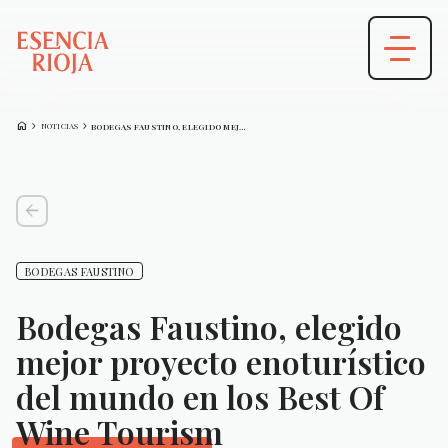
HOME
CHEVRON_FORWARD
CHEVRON_FORWARD
NOTICIAS
BODEGAS FAUSTINO, ELEGIDO MEJOR PROYECTO ENOTURÍSTICO…
arrow_back
BODEGAS FAUSTINO
Bodegas Faustino, elegido
mejor proyecto enoturístico
del mundo en los Best Of
Wine Tourism