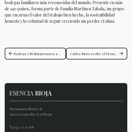
bodegas familiares más reconocidas del mundo. Presente en más
de 140 países, forma parte de Familia Martínez Zabala, un grupo
que encarna el valor del trabajo bien hecho, la sostenibilidad
honesta y la voluntad de seguir creciendo sin perder el alma.
arrow_back
arrow_forward
Bodega CM Matarromera afianza su liderazgo con 95 puntos James Suckling para Viña Garugele, su Viñedo Singular
Carlos Moro recibe el Premio de Honor de Castilla y León Económica por una trayectoria innovadora y transformadora en el sector agroalimentario
ESENCIA
RIOJA
Hermanos Moroy 8
26001 Logroño (La Rioja)
941 27 12 88