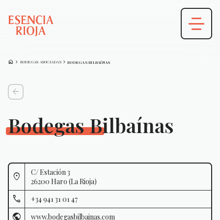
HOME
CHEVRON_FORWARD
CHEVRON_FORWARD
BODEGAS ASOCIADAS
BODEGAS BILBAÍNAS
arrow_back
Bodegas Bilbaínas
C/ Estación 3
26200 Haro (La Rioja)
+34 941 31 01 47
www.bodegasbilbainas.com