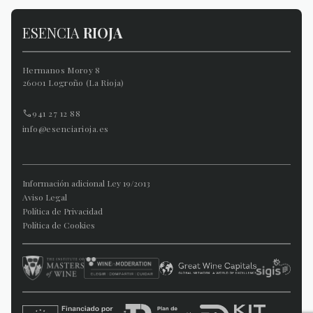
ESENCIA
RIOJA
Hermanos Moroy 8
26001 Logroño (La Rioja)
941 27 12 88
info@esenciarioja.es
Información adicional Ley 19/2013
Aviso Legal
Política de Privacidad
Política de Cookies