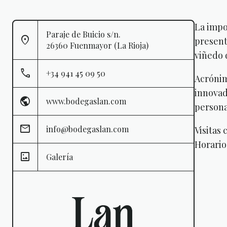
La impo
Paraje de Buicio s/n.
present
26360 Fuenmayor (La Rioja)
viñedo d
+34 941 45 09 50
Acrónim
innovad
www.bodegaslan.com
persona
info@bodegaslan.com
Visitas
Horario 
Galería