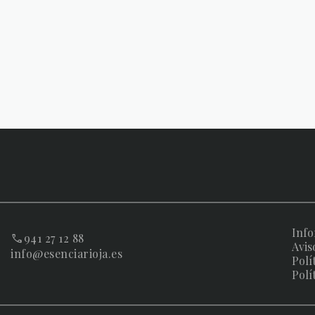
Info
941 27 12 88
Avis
info@esenciarioja.es
Polí
Polí