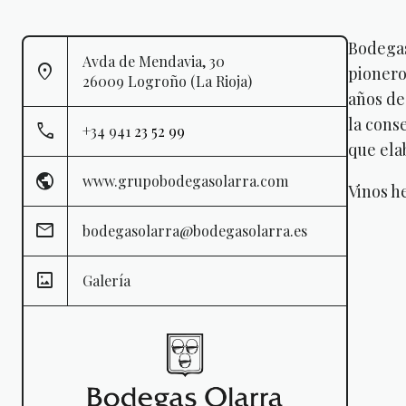
Bodegas
Avda de Mendavia, 30
pionero
26009 Logroño (La Rioja)
años de
la cons
+34 941
23 52 99
que ela
www.grupobodegasolarra.com
Vinos h
bodegasolarra@bodegasolarra.es
Galería