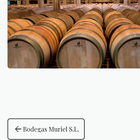
arrow_back
Bodegas Muriel S.L.