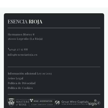
ESENCIA
RIOJA
Hermanos Moroy 8
26001 Logroño (La Rioja)
941 27 12 88
info@esenciarioja.es
Información adicional Ley 19/2013
Aviso Legal
Política de Privacidad
Política de Cookies