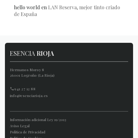
hello world
en
LAN Reserva, mejor tinto criado
de España
ESENCIA
RIOJA
Hermanos Moroy 8
26001 Logroño (La Rioja)
941 27 12 88
info@esenciarioja.es
Información adicional Ley 19/2013
Aviso Legal
Política de Privacidad